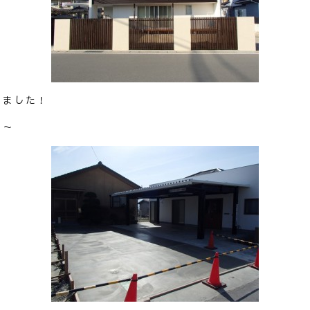
みました！
す～