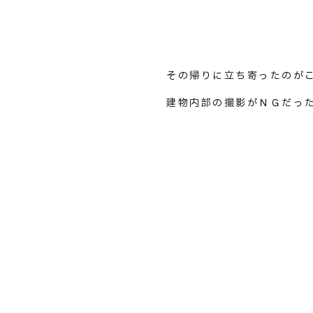
その帰りに立ち寄ったのが
建物内部の撮影がＮＧだっ