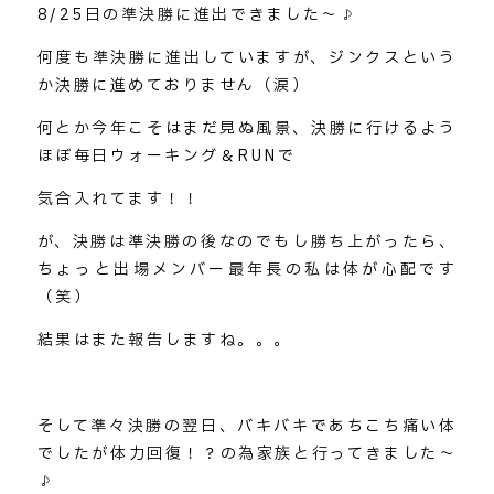
8/25日の準決勝に進出できました～♪
何度も準決勝に進出していますが、ジンクスという
か決勝に進めておりません（涙）
何とか今年こそはまだ見ぬ風景、決勝に行けるよう
ほぼ毎日ウォーキング＆RUNで
気合入れてます！！
が、決勝は準決勝の後なのでもし勝ち上がったら、
ちょっと出場メンバー最年長の私は体が心配です
（笑）
結果はまた報告しますね。。。
そして準々決勝の翌日、バキバキであちこち痛い体
でしたが体力回復！？の為家族と行ってきました～
♪