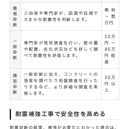
簡
無料
ご自身や専門家が、図面や目視で
易
～数
診
大まかな耐震性を判断します。
万円
断
10万
一
専門家が現地調査を行い、壁の量
円～
般
や配置、劣化状況などを詳しく調
40万
診
べて耐震性を評価します。
円程
断
度
一般診断に加え、コンクリートの
精
30万
強度を調べたり地盤調査を行った
密
円以
診
りするなど、より詳細な調査を実
上
断
施します。
耐震補強工事で安全性を高める
耐震診断の結果、補強が必要だとわかった場合は、