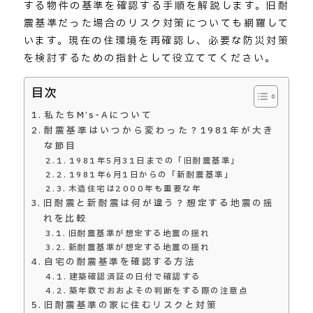
する物件の基準を確認する手順を解説します。旧耐
震基準だった場合のリスク対策についても網羅して
います。現在の住環境を再確認し、必要な防災対策
を検討するための指針として役立ててください。
目次
私たちM’s-Aについて
耐震基準はいつから変わった？1981年が大き
な節目
1981年5月31日までの「旧耐震基準」
1981年6月1日からの「新耐震基準」
木造住宅は2000年も重要な年
旧耐震と新耐震は何が違う？想定する地震の揺
れを比較
旧耐震基準が想定する地震の揺れ
新耐震基準が想定する地震の揺れ
自宅の耐震基準を確認する方法
建築確認済証の日付で確認する
築年数でおおよその判断をする際の注意点
旧耐震基準の家に住むリスクと対策