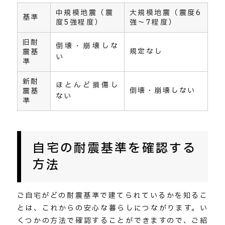
中規模地震（震
大規模地震（震度6
基準
度5強程度）
強～7程度）
旧耐
倒壊・崩壊しな
規定なし
震基
い
準
新耐
ほとんど損傷し
倒壊・崩壊しない
震基
ない
準
自宅の耐震基準を確認する
方法
ご自宅がどの耐震基準で建てられているかを知るこ
とは、これからの安心な暮らしにつながります。い
くつかの方法で確認することができますので、ご紹