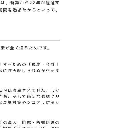
は、新築から22年が経過す
期間を過ぎたからといって、
要素が全く違うためです。
上するための「税務・会計上
適に住み続けられるかを示す
状況は考慮されません。しか
点検、そして適切な修繕やリ
な湿気対策やシロアリ対策が
能の導入、防腐・防蟻処理の