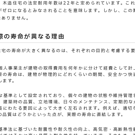
、木造住宅の法定耐用年数は22年と定められています。これ
がゼロになるとみなされることを意味します。しかし、この
はありません。
際の寿命が異なる理由
住宅の寿命が大きく異なるのは、それぞれの目的と考慮する
個人事業主が建物の取得費用を何年かに分けて経費として計
際の寿命は、建物が物理的にどれくらいの期間、安全かつ快
します。
な基準として設定されており、個々の建物の状態や維持管理
、建築時の品質、立地環境、日々のメンテナンス、定期的な
岐にわたる要因によって大きく左右されます。例えば、適切
の品質はどうかといった点が、実際の寿命に直結します。
基準法に基づいた耐震性や耐久性の向上、高気密・高断熱性