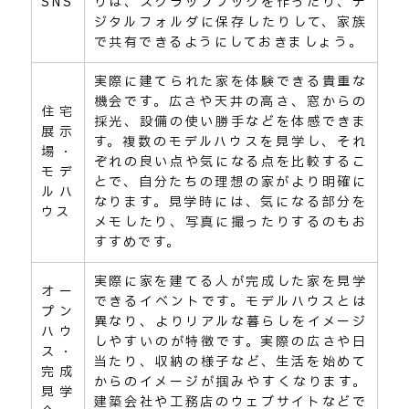
SNS
りは、スクラップブックを作ったり、デ
ジタルフォルダに保存したりして、家族
で共有できるようにしておきましょう。
実際に建てられた家を体験できる貴重な
機会です。広さや天井の高さ、窓からの
住宅
採光、設備の使い勝手などを体感できま
展示
す。複数のモデルハウスを見学し、それ
場・
ぞれの良い点や気になる点を比較するこ
モデ
とで、自分たちの理想の家がより明確に
ルハ
なります。見学時には、気になる部分を
ウス
メモしたり、写真に撮ったりするのもお
すすめです。
実際に家を建てる人が完成した家を見学
オー
できるイベントです。モデルハウスとは
プン
異なり、よりリアルな暮らしをイメージ
ハウ
しやすいのが特徴です。実際の広さや日
ス・
当たり、収納の様子など、生活を始めて
完成
からのイメージが掴みやすくなります。
見学
建築会社や工務店のウェブサイトなどで