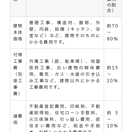
の割
合）
基礎工事、構造材、屋根、外
建物
約70
壁、内装、設備（キッチン、浴
本体
～
室など）など、建物そのものに
価格
80%
かかる費用です。
付帯
工事
外構工事（庭、駐車場）、地盤
費
改良工事、古い建物の解体費
約15
（別
用、電気・ガス・水道の引き込
～
途工
み工事など、建物以外にかかる
20%
事
工事費用です。
費）
不動産登記費用、印紙税、不動
産取得税、住宅ローン手数料、
約5
諸費
火災保険料、引っ越し費用、仮
～
用
住まい費用など、税金や手続
10%