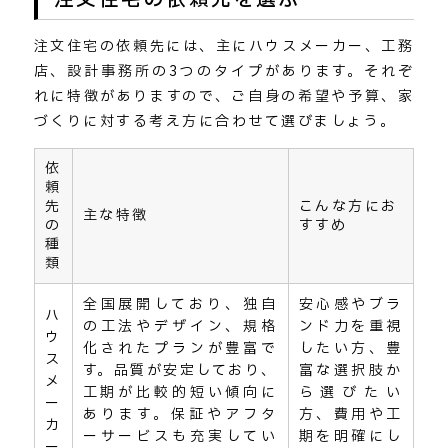
注文住宅の依頼先には、主にハウスメーカー、工務
店、設計事務所の3つのタイプがあります。それぞ
れに特徴がありますので、ご自身の希望や予算、家
づくりに対する考え方に合わせて選びましょう。
依
頼
先
こんな方にお
主な特徴
の
すすめ
種
類
全国展開しており、独自
安心感やブラ
ハ
の工法やデザイン、規格
ンド力を重視
ウ
化されたプランが豊富で
したい方、豊
ス
す。品質が安定しており、
富な選択肢か
メ
工期が比較的短い傾向に
ら選びたい
ー
あります。保証やアフタ
方、費用や工
カ
ーサービスも充実してい
期を明確にし
ー