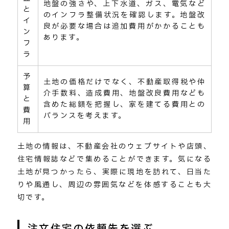
地盤の強さや、上下水道、ガス、電気など
と
のインフラ整備状況を確認します。地盤改
イ
良が必要な場合は追加費用がかかることも
ン
あります。
フ
ラ
予
土地の価格だけでなく、不動産取得税や仲
算
介手数料、造成費用、地盤改良費用なども
と
含めた総額を把握し、家を建てる費用との
費
バランスを考えます。
用
土地の情報は、不動産会社のウェブサイトや店頭、
住宅情報誌などで集めることができます。気になる
土地が見つかったら、実際に現地を訪れて、日当た
りや風通し、周辺の雰囲気などを体感することも大
切です。
注文住宅の依頼先を選ぶ