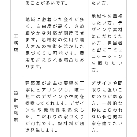
ることが多いです。
たい方。
地域性を重視
地域に密着した会社が多
したい方、デ
く、自由度が高く、きめ
ザインや素材
細やかな対応が期待でき
工
にこだわりた
ます。地域材の使用や職
務
い方、担当者
人さんの技術を活かした
店
と密にコミュ
家づくりも可能です。費
ニケーション
用を抑えられる場合もあ
を取りたい
ります。
方。
建築家が施主の要望を丁
デザインや間
寧にヒアリングし、唯一
取りに強いこ
設
無二のデザインや空間を
だわりがある
計
提案してくれます。デザイ
方、一般的な
事
ン性や機能性を追求し
枠にとらわれ
務
た、こだわりの家づくり
ない個性的な
所
が可能です。設計料が別
家を建てたい
途発生します。
方。