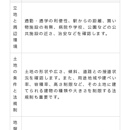
立
地
と
通勤・通学の利便性、駅からの距離、買い
周
物施設の有無、病院や学校、公園などの公
辺
共施設の近さ、治安などを確認します。
環
境
土
地
の
土地の形状や広さ、傾斜、道路との接道状
条
況を確認します。また、用途地域や建ぺい
件
率、容積率、高さ制限など、その土地に建
と
てられる建物の種類や大きさを制限する法
法
規制も重要です。
規
制
地
盤