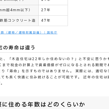
mm超4mm以下）
27年
鉄筋コンクリート造
47年
年数（建物／建物附属設備）｜国税庁
宅の寿命は違う
くと、「木造住宅は22年しか住めないの？」と不安に思うか
あくまで税金の計算上で資産価値がゼロになるとされる期間で
まり「寿命」を示すものではありません。 実際には、適切な
えても長く快適に住み続けることが可能です。 近年の住宅は
す。
際に住める年数はどのくらいか