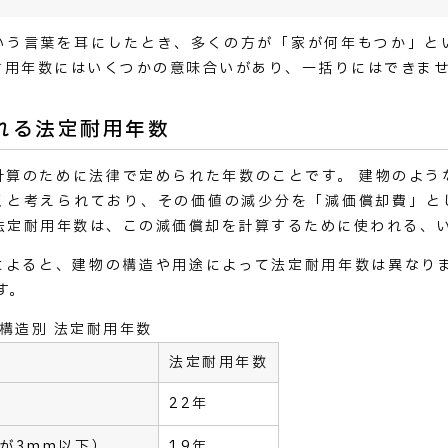
いう言葉を耳にしたとき、多くの方が「家が何年もつか」と
耐用年数にはいくつかの意味合いがあり、一括りにはできま
れる法定耐用年数
計算のために法律で定められた年数のことです。 建物のよう
くと考えられており、その価値の減少分を「減価償却費」と
 法定耐用年数は、この減価償却を計算するために使われる、
によると、建物の構造や用途によって法定耐用年数は異なりま
す。
構造別 法定耐用年数
法定耐用年数
22年
が3mm以下）
19年