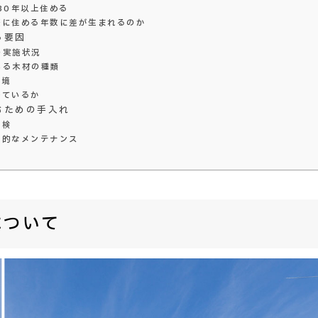
80年以上住める
際に住める年数に差が生まれるのか
る要因
の実施状況
いる木材の種類
環境
しているか
むための手入れ
点検
期的なメンテナンス
について