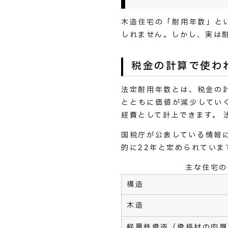
木造住宅の「耐用年数」と
しれません。しかし、実は
税金の計算で使わ
法定耐用年数とは、税金の
とともに価値が減少してい
経費として計上できます。
国税庁が公表している情報
的に22年と定められていま
主な住宅の
構造
木造
軽量鉄骨造（骨格材の肉厚