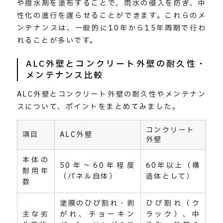
や撥水剤を塗布することで、雨水の侵入を防ぎ、中
性化の進行を遅らせることができます。これらのメ
ンテナンスは、一般的に10年から15年周期で行わ
れることが多いです。
ALC外壁とコンクリート外壁の耐久性・
メンテナンス比較
ALC外壁とコンクリート外壁の耐久性やメンテナン
スについて、ポイントをまとめてみました。
コンクリート
項目
ALC外壁
外壁
本体の
50年～60年程度
60年以上（構
耐用年
（パネル自体）
造体として）
数
塗膜のひび割れ・剥
ひび割れ（ク
主な劣
がれ、チョーキン
ラック）、中