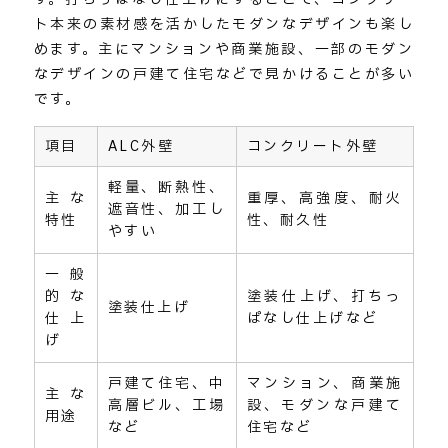
ト本来の素材感を活かしたモダンなデザインも楽し
めます。主にマンションや商業施設、一部のモダン
なデザインの戸建て住宅などで見かけることが多い
です。
項目
ALC外壁
コンクリート外壁
軽量、断熱性、
主な
重厚、高強度、耐火
遮音性、加工し
特性
性、耐久性
やすい
一般
的な
塗装仕上げ、打ちっ
塗装仕上げ
仕上
ぱなし仕上げなど
げ
戸建て住宅、中
マンション、商業施
主な
高層ビル、工場
設、モダンな戸建て
用途
など
住宅など