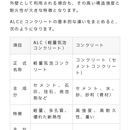
外壁として利用される場合も、その高い構造強度と
耐火性が大きな特徴となります。
ALCとコンクリートの基本的な違いをまとめると、
次のようになります。
ALC（軽量気泡
項目
コンクリート
コンクリート）
コンクリート（セ
正式
軽量気泡コンク
メントコンクリー
名称
リート
ト）
セメント、石
主成
セメント、水、
灰、珪石、発泡
分
砂、砂利（骨材）
剤など
軽量、多孔質、
高強度、高耐久
特徴
優れた断熱性
性、重い
主な