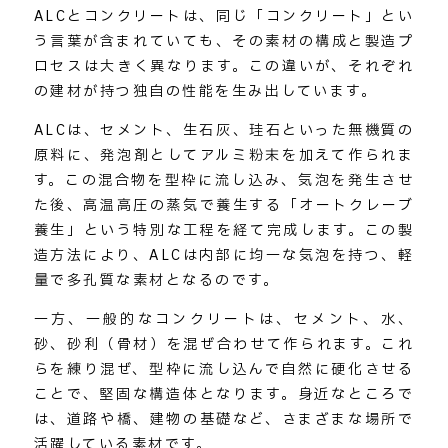
ALCとコンクリートは、同じ「コンクリート」とい
う言葉が含まれていても、その素材の構成と製造プ
ロセスは大きく異なります。この違いが、それぞれ
の建材が持つ独自の性能を生み出しています。
ALCは、セメント、生石灰、珪石といった無機質の
原料に、発泡剤としてアルミ粉末を加えて作られま
す。この混合物を型枠に流し込み、気泡を発生させ
た後、高温高圧の蒸気で養生する「オートクレーブ
養生」という特別な工程を経て完成します。この製
造方法により、ALCは内部に均一な気泡を持つ、軽
量で多孔質な素材となるのです。
一方、一般的なコンクリートは、セメント、水、
砂、砂利（骨材）を混ぜ合わせて作られます。これ
らを練り混ぜ、型枠に流し込んで自然に硬化させる
ことで、堅固な構造体となります。身近なところで
は、道路や橋、建物の基礎など、さまざまな場所で
活躍している素材です。