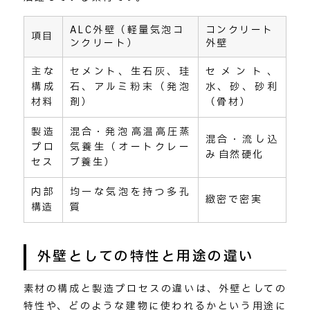
ALC外壁（軽量気泡コ
コンクリート
項目
ンクリート）
外壁
主な
セメント、生石灰、珪
セメント、
構成
石、アルミ粉末（発泡
水、砂、砂利
材料
剤）
（骨材）
製造
混合・発泡→高温高圧蒸
混合・流し込
プロ
気養生（オートクレー
み→自然硬化
セス
ブ養生）
内部
均一な気泡を持つ多孔
緻密で密実
構造
質
外壁としての特性と用途の違い
素材の構成と製造プロセスの違いは、外壁としての
特性や、どのような建物に使われるかという用途に