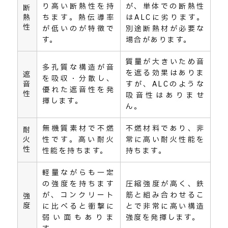
り高い断熱性を持
が、単体での断熱性
断
熱
ちます。熱伝導率
はALCに劣ります。
性
が低いのが特徴で
別途断熱材が必要な
す。
場合があります。
質量が大きいため音
多孔質な構造が音
を遮る効果はありま
遮
を吸収・分散し、
音
すが、ALCのような
優れた遮音性を発
性
吸音性はありませ
揮します。
ん。
無機質素材で不燃
不燃材料であり、非
耐
火
性です。高い耐火
常に高い耐火性能を
性
性能を持ちます。
持ちます。
軽量ながらも一定
の強度を持ちます
圧縮強度が高く、鉄
が、コンクリート
筋と組み合わせるこ
強
度
に比べると衝撃に
とで非常に高い構造
弱い面もありま
強度を発揮します。