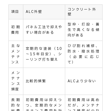
コンクリート外
項目
ALC外壁
壁
型枠・打設・養
初期
パネル工法で抑えや
生で高くなる傾
費用
すい場合がある
向がある
主な
ひび割れ補修、
定期的な塗装（10
メン
防水・撥水処理
～15年目安）、シ
テナ
（必要に応じ
ーリング打ち替え
ンス
て）
メン
テナ
比較的頻繁
ALCより少ない
ンス
頻度
長期
初期費用は抑えつ
初期費用は高め
的な
つ、定期的なメン
だが、メンテナ
総費
テナンス費用を計
ンス頻度が少な