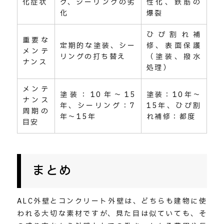
化症状
グ、シーリングの劣
性化、鉄筋の
化
爆裂
ひび割れ補
重要な
定期的な塗装、シー
修、表面保護
メンテ
リングの打ち替え
（塗装、撥水
ナンス
処理）
メンテ
塗装：10年～15
塗装：10年～
ナンス
年、シーリング：7
15年、ひび割
周期の
年～15年
れ補修：都度
目安
まとめ
ALC外壁とコンクリート外壁は、どちらも建物に使
われる大切な素材ですが、見た目は似ていても、そ