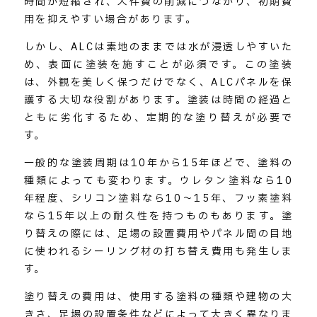
時間が短縮され、人件費の削減につながり、初期費
用を抑えやすい場合があります。
しかし、ALCは素地のままでは水が浸透しやすいた
め、表面に塗装を施すことが必須です。この塗装
は、外観を美しく保つだけでなく、ALCパネルを保
護する大切な役割があります。塗装は時間の経過と
ともに劣化するため、定期的な塗り替えが必要で
す。
一般的な塗装周期は10年から15年ほどで、塗料の
種類によっても変わります。ウレタン塗料なら10
年程度、シリコン塗料なら10〜15年、フッ素塗料
なら15年以上の耐久性を持つものもあります。塗
り替えの際には、足場の設置費用やパネル間の目地
に使われるシーリング材の打ち替え費用も発生しま
す。
塗り替えの費用は、使用する塗料の種類や建物の大
きさ、足場の設置条件などによって大きく異なりま